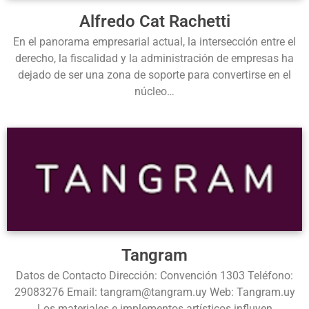
Alfredo Cat Rachetti
En el panorama empresarial actual, la intersección entre el
derecho, la fiscalidad y la administración de empresas ha
dejado de ser una zona de soporte para convertirse en el
núcleo…
Tangram
Datos de Contacto Dirección: Convención 1303 Teléfono:
29083276 Email: tangram@tangram.uy Web: Tangram.uy
Los materiales e implementos artísticos influyen