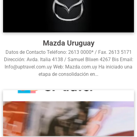
Mazda Uruguay
Datos de Contacto Teléfono: 2613 0000* / Fax. 2613 5171
Dirección: Avda. Italia 4138 / Samuel Blixen 4267 Bis Email:
Info@uptravel.com.uy Web: Mazda.com.uy Ha iniciado una
etapa de consolidación en…