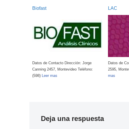
Biofast
LAC
n: Av. Italia
Datos de Contacto Dirección: Jorge
Datos de Con
o: (598)
Leer
Canning 2457, Montevideo Teléfono:
2595, Monte
(598)
Leer mas
mas
Deja una respuesta