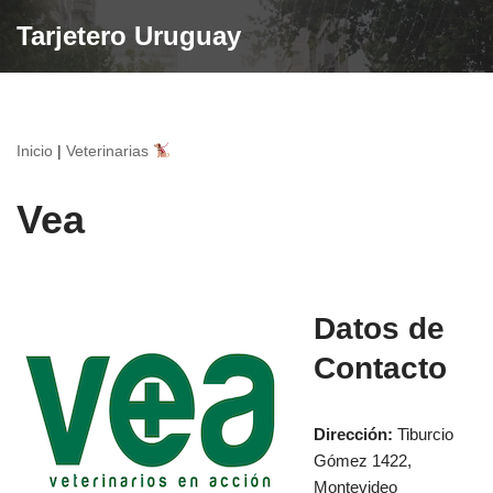
Tarjetero Uruguay
Saltar
al
contenido
Inicio
|
Veterinarias
Vea
Datos de
Contacto
Dirección:
Tiburcio
Gómez 1422,
Montevideo