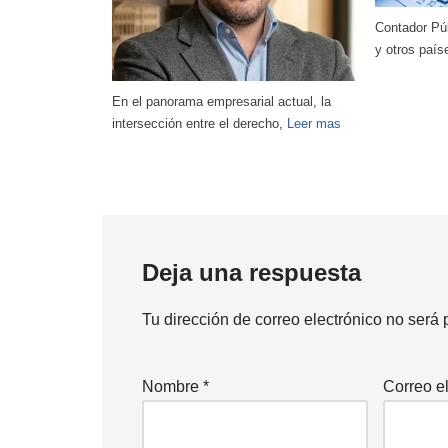
Contador Público, reconocido en Uruguay
Destacada pr
y otros países por su
Leer mas
tenido en U
l actual, la
echo,
Leer mas
Deja una respuesta
Tu dirección de correo electrónico no será 
Nombre
*
Correo e